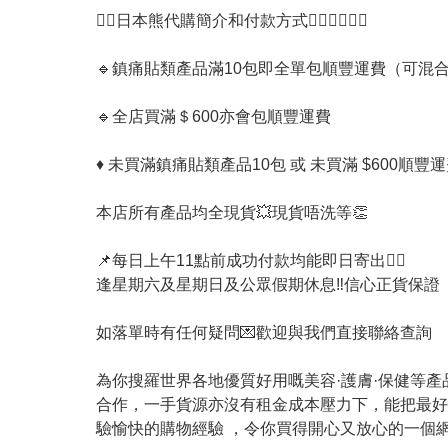
👇🏻日本熊代購簡介和付款方式👇🏻👉🏻👈🏻

🔹️鎮痛貼類產品滿10包即全單包順豐運費（可混合
🔹️全店買滿＄600亦會包順豐運費

♦️ 未買滿鎮痛貼類產品10包 或 未買滿 $600順豐運
本店所有產品均全現貨💥現貨唔洗等👏

📌每日上午11點前成功付款均能即日寄出👍🏻

逢星期六及星期日及公眾假期休息‼️信心正貨保證

如落單時有任何疑問💌歡迎與我們直接聯絡查詢

為你搜羅世界各地優質好用嘅美容·護膚·保健等
合作，一手貨源亦沒有租金成本壓力下，能把最好
驗愉快的購物經驗 ，令你買得開心又放心的一個網