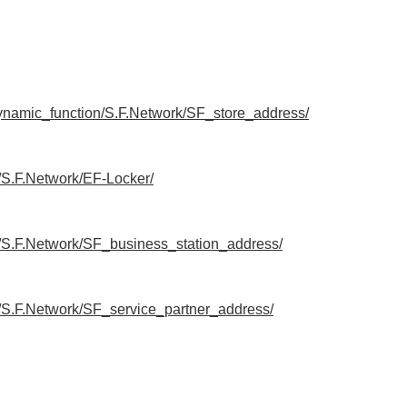
/dynamic_function/S.F.Network/SF_store_address/
n/S.F.Network/EF-Locker/
on/S.F.Network/SF_business_station_address/
on/S.F.Network/SF_service_partner_address/