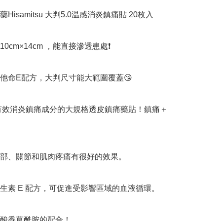
Hisamitsu 大判5.0温感消炎鎮痛貼 20枚入

0cm×14cm ，能直接滲透患處❗

他命E配方，大判尺寸能大範圍覆蓋😘

%有效消炎鎮痛成分的大規格透皮鎮痛藥貼！鎮痛＋
部、關節和肌肉疼痛有很好的效果。

生素 E 配方，可促進受影響區域的血液循環。

酸香草酰胺的配合！
