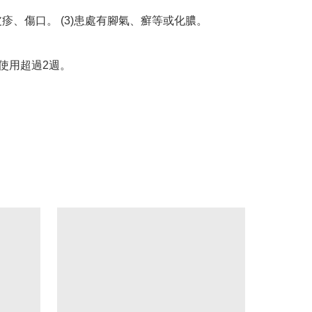
皮疹、傷口。 (3)患處有腳氣、癬等或化膿。

使用超過2週。
