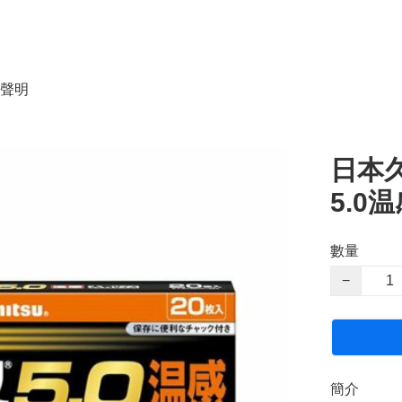
聲明
日本久
5.0
數量
−
簡介