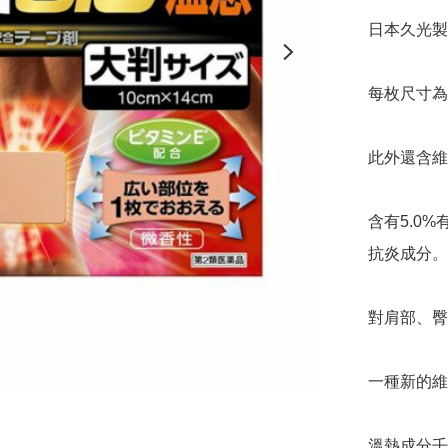
日本久光製藥
每枚尺寸為1
此外還含維
含有5.0
抗炎成分。

對肩部、臀
一種新的維
溫熱成分壬