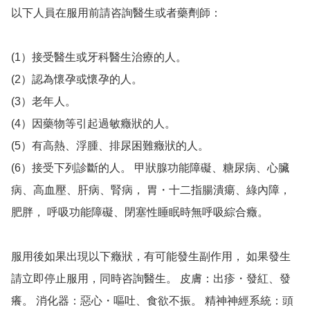
以下人員在服用前請咨詢醫生或者藥劑師：

(1）接受醫生或牙科醫生治療的人。

(2）認為懷孕或懷孕的人。

(3）老年人。

(4）因藥物等引起過敏癥狀的人。

(5）有高熱、浮腫、排尿困難癥狀的人。

(6）接受下列診斷的人。 甲狀腺功能障礙、糖尿病、心臟
病、高血壓、肝病、腎病， 胃・十二指腸潰瘍、綠內障，
肥胖， 呼吸功能障礙、閉塞性睡眠時無呼吸綜合癥。 

服用後如果出現以下癥狀，有可能發生副作用， 如果發生
請立即停止服用，同時咨詢醫生。 皮膚：出疹・發紅、發
癢。 消化器：惡心・嘔吐、食欲不振。 精神神經系統：頭