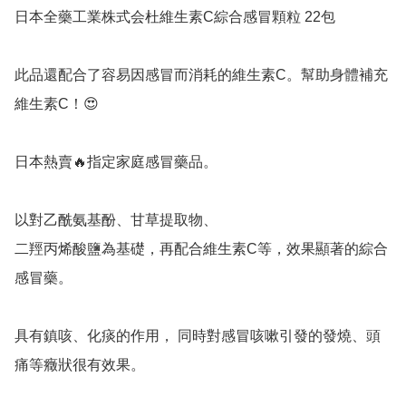
日本全藥工業株式会杜維生素C綜合感冒顆粒 22包

此品還配合了容易因感冒而消耗的維生素C。幫助身體補充
維生素C！😍

日本熱賣🔥指定家庭感冒藥品。

以對乙酰氨基酚、甘草提取物、

二羥丙烯酸鹽為基礎，再配合維生素C等，效果顯著的綜合
感冒藥。

具有鎮咳、化痰的作用， 同時對感冒咳嗽引發的發燒、頭
痛等癥狀很有效果。 
