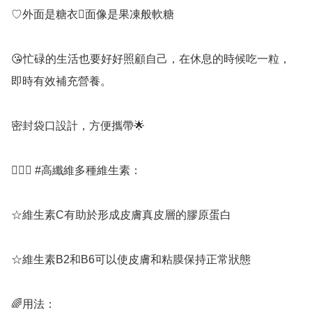
♡外面是糖衣面像是果凍般軟糖

😘忙碌的生活也要好好照顧自己，在休息的時候吃一粒，
即時有效補充營養。

密封袋口設計，方便攜帶🌟

💁🏻‍♀️ #高纖維多種維生素：

☆維生素C有助於形成皮膚真皮層的膠原蛋白

☆維生素B2和B6可以使皮膚和粘膜保持正常狀態

🌈用法：
