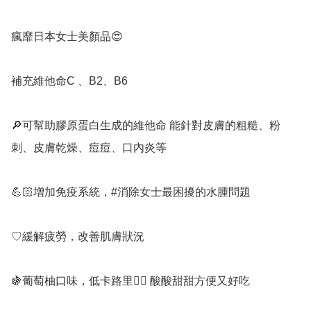
瘋靡日本女士美顏品😍

補充維他命C 、B2、B6

🔎可幫助膠原蛋白生成的維他命 能針對皮膚的粗糙、粉
刺、皮膚乾燥、痘痘、口內炎等

💪🏻增加免疫系統，#消除女士最困擾的水腫問題

♡緩解疲勞，改善肌膚狀況 

🍇葡萄柚口味，低卡路里👍🏻 酸酸甜甜方便又好吃
