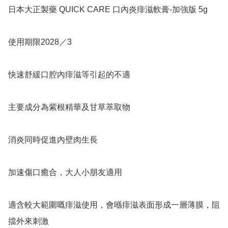
日本大正製藥 QUICK CARE 口內炎痱滋軟膏-加強版 5g

使用期限2028／3

快速舒緩口腔內痱滋等引起的不適

主要成分為紫根精華及甘草萃取物 

消炎同時促進內壁肉生長 

加速傷口癒合，大人小朋友適用

適含較大範圍嘅痱滋使用，會喺痱滋表面形成一層薄膜，阻
擋外來刺激
