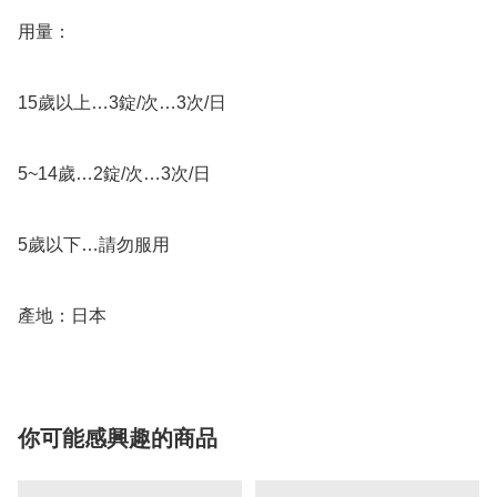
用量：

15歲以上…3錠/次…3次/日

5~14歲…2錠/次…3次/日

5歲以下…請勿服用

你可能感興趣的商品