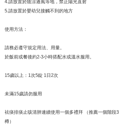
4.請放置於陰涼通風等地，禁止陽光直射

5.請放置於嬰幼兒接觸不到的地方

使用方法：

請務必遵守規定用法、用量。

於飯前或餐後約2-3小時搭配水或溫水服用。

15歲以上：1次5錠 1日2次

未滿15歲請勿服用

祛痰排痰止咳清肺連續使用一個多禮拜 （推薦一個階段3
樽）
