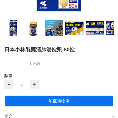
日本小林製藥清肺湯錠劑 80錠
1 評語
數量
−
+
加至購物車
簡介
−