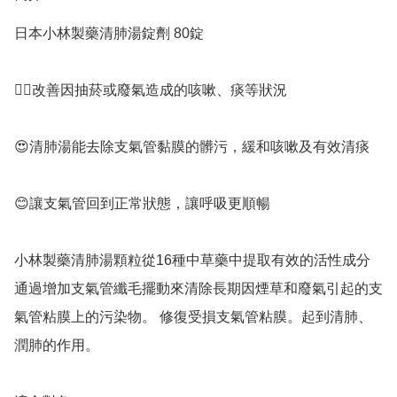
日本小林製藥清肺湯錠劑 80錠

👍🏻改善因抽菸或廢氣造成的咳嗽、痰等狀況 

😍清肺湯能去除支氣管黏膜的髒污，緩和咳嗽及有效清痰 

😊讓支氣管回到正常狀態，讓呼吸更順暢

小林製藥清肺湯顆粒從16種中草藥中提取有效的活性成分
通過增加支氣管纖毛擺動來清除長期因煙草和廢氣引起的支
氣管粘膜上的污染物。 修復受損支氣管粘膜。起到清肺、
潤肺的作用。 
