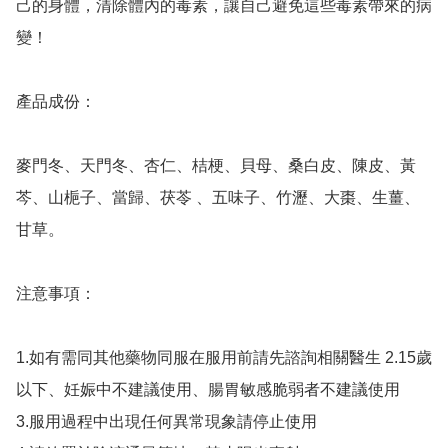
己的身體，清除體內的毒素，讓自己避免這些毒素帶來的病
變！

產品成份：

麥門冬、天門冬、杏仁、桔梗、貝母、桑白皮、陳皮、黃
芩、山梔子、當歸、茯苓 、五味子、竹瀝、大棗、生薑、
甘草。

注意事項：

1.如有需同其他藥物​​同服在服用前請先諮詢相關醫生 2.15歲
以下、妊娠中不建議使用、腸胃敏感脆弱者不建議使用

3.服用過程中出現任何異常現象請停止使用
