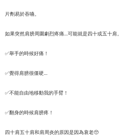
片劑易於吞嚥。

如果突然肩膀周圍劇烈疼痛...可能就是四十或五十肩。

✅️舉手的時候好痛！

✅️覺得肩膀很僵硬...

✅️不能自由地移動我的手臂！

✅️翻身的時候肩膀疼！

四十肩五十肩和肩周炎的原因是因為衰老🥺
