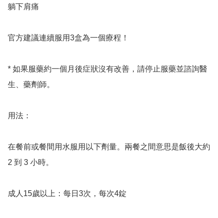
躺下肩痛

官方建議連續服用3盒為一個療程！

* 如果服藥約一個月後症狀沒有改善，請停止服藥並諮詢醫
生、藥劑師。

用法：

在餐前或餐間用水服用以下劑量。兩餐之間意思是飯後大約 
2 到 3 小時。

成人15歲以上：每日3次，每次4錠
