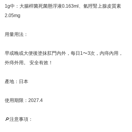
1g中：大腸桿菌死菌懸浮液0.163ml、氫羥腎上腺皮質素
2.05mg 

用量用法：

早或晚或大便後塗抹肛門內外，每日1〜3次，內痔內用，
外痔外用。 安全有效！

產地：日本

使用期限：2027.4

🔎注意事項：
