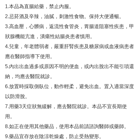
1.本品為直腸給藥，禁止內服。

2.忌菸酒及辛辣，油膩，刺激性食物。保持大便通暢。

3.高血壓，心髒病，返流性食管炎，胃腸道阻塞性疾患，甲
狀腺機能亢進，潰瘍性結腸炎患者慎用。

4.兒童，年老體弱者，嚴重肝腎疾患及糖尿病或血液病患者
應在醫師指導下使用。

5.內出出血過多或原因不明的便血，或內出脫出不能引瑣還
納，均應去醫院就診。

6.放置時採取側臥位，動作輕柔，避免出血。置入適當深度
以防滑脫。

7.用藥3天症狀無緩解，應去醫院就診。本品不宜長期使
用。

8.如正在使用其他藥品，使用本品前請諮詢醫師或藥師。
