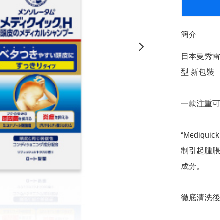
簡介
日本曼秀雷敦R
型 新包裝

一款注重可
“Mediqu
制引起腫脹
成分。

徹底清洗後