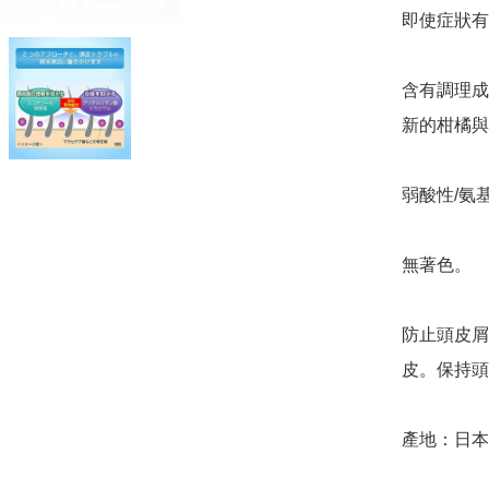
即使症狀有
含有調理成
新的柑橘與
弱酸性/氨
無著色。

防止頭皮屑
皮。保持頭
產地：日本