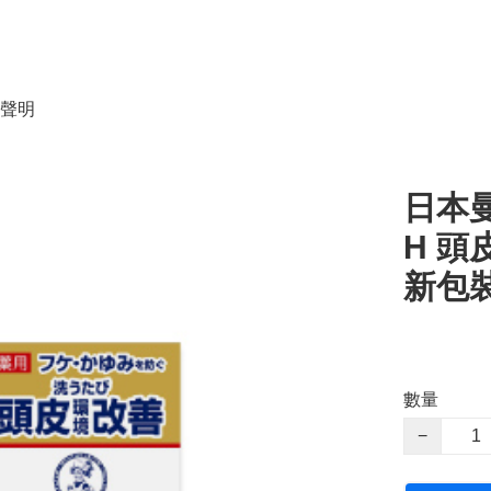
聲明
日本曼秀
H 頭
新包
數量
−