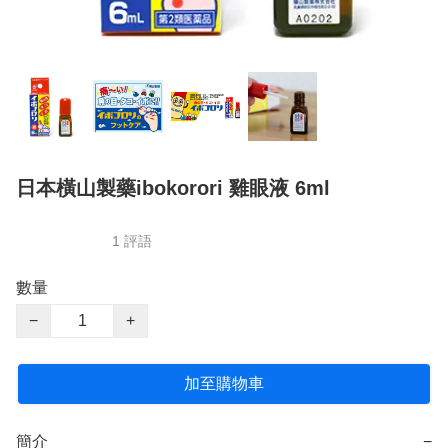
日本橫山製藥ibokorori 雞眼液 6ml
1 評語
數量
−
+
加至購物車
簡介
−