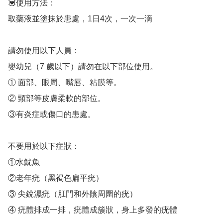
💟使用方法：

取藥液並塗抹於患處，1日4次，一次一滴

請勿使用以下人員：

嬰幼兒（7 歲以下）請勿在以下部位使用。 

① 面部、眼周、嘴唇、粘膜等。

② 頸部等皮膚柔軟的部位。

③有炎症或傷口的患處。 

不要用於以下症狀： 

①水魷魚 

②老年疣（黑褐色扁平疣） 

③ 尖銳濕疣（肛門和外陰周圍的疣） 

④ 疣體排成一排，疣體成簇狀，身上多發的疣體 
