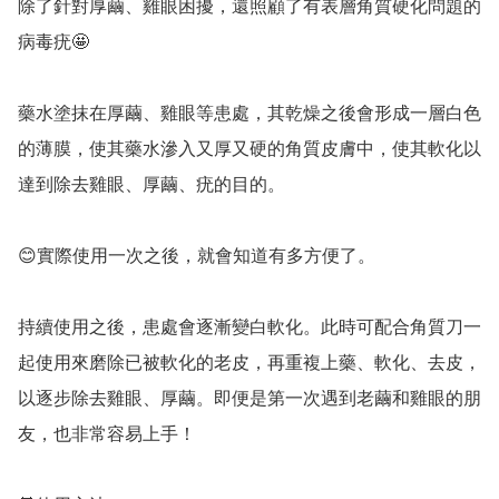
除了針對厚繭、雞眼困擾，還照顧了有表層角質硬化問題的
病毒疣🤩

藥水塗抹在厚繭、雞眼等患處，其乾燥之後會形成一層白色
的薄膜，使其藥水滲入又厚又硬的角質皮膚中，使其軟化以
達到除去雞眼、厚繭、疣的目的。

😊實際使用一次之後，就會知道有多方便了。

持續使用之後，患處會逐漸變白軟化。此時可配合角質刀一
起使用來磨除已被軟化的老皮，再重複上藥、軟化、去皮，
以逐步除去雞眼、厚繭。即便是第一次遇到老繭和雞眼的朋
友，也非常容易上手！
