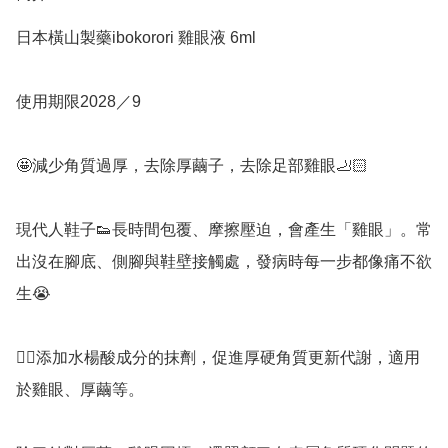
日本橫山製藥ibokorori 雞眼液 6ml

使用期限2028／9

🤩減少角質過厚，去除厚繭子，去除足部雞眼🦶🏻

現代人鞋子👟長時間包覆、摩擦壓迫，會產生「雞眼」。常
出沒在腳底、側腳與鞋壁接觸處，發病時每一步都像痛不欲
生😭

👉🏻添加水楊酸成分的抹劑，促進厚硬角質更新代謝，適用
於雞眼、厚繭等。
