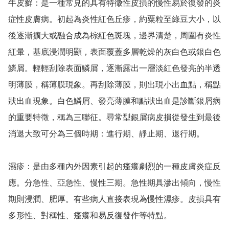
牛皮癬：是一種常見的具有特徵性皮損的慢性易於復發的炎
症性皮膚病。初起為炎性紅色丘疹，約粟粒至綠豆大小，以
後逐漸擴大或融合成為棕紅色斑塊，邊界清楚，周圍有炎性
紅暈，基底浸潤明顯，表面覆蓋多層乾燥的灰白色或銀白色
鱗屑。輕輕刮除表面鱗屑，逐漸露出一層淡紅色發亮的半透
明薄膜，稱薄膜現象。再刮除薄膜，則出現小出血點，稱點
狀出血現象。白色鱗屑、發亮薄膜和點狀出血是診斷銀屑病
的重要特徵，稱為三聯征。尋常型銀屑病皮損從發生到最後
消退大致可分為三個時期：進行期、靜止期、退行期。

濕疹：是由多種內外因素引起的瘙癢劇烈的一種皮膚炎症反
應。分急性、亞急性、慢性三期。急性期具滲出傾向，慢性
期則浸潤、肥厚。有些病人直接表現為慢性濕疹。皮損具有
多形性、對稱性、瘙癢和易反復發作等特點。
