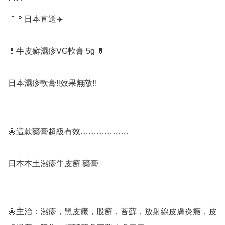
🇯🇵日本直送✈️

💊牛皮癬濕疹VG軟膏 5g 💊

日本濕疹軟膏‼️效果無敵‼️

🌼這款藥膏超級有效………………

日本本土濕疹牛皮癬️ 藥膏

🌼主治：濕疹，黑皮癥，股癬，苔蘚，放射線皮膚炎癥，皮