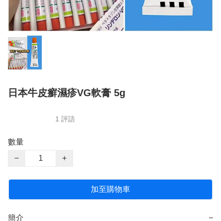
日本牛皮癬濕疹VG軟膏 5g
1 評語
數量
−
+
加至購物車
簡介
−