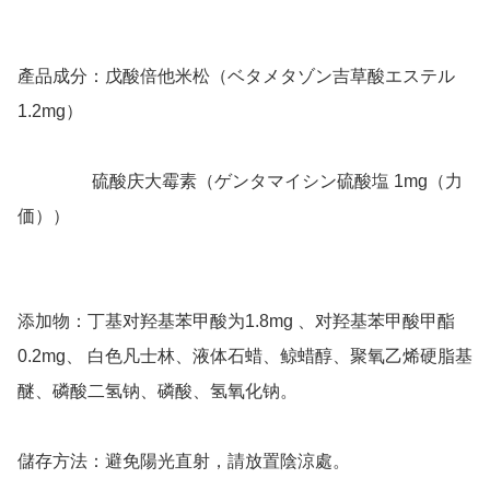
產品成分：戊酸倍他米松（ベタメタゾン吉草酸エステル 
1.2mg）

                 硫酸庆大霉素（ゲンタマイシン硫酸塩 1mg（力
価））

添加物：丁基对羟基苯甲酸为1.8mg 、对羟基苯甲酸甲酯
0.2mg、 白色凡士林、液体石蜡、鲸蜡醇、聚氧乙烯硬脂基
醚、磷酸二氢钠、磷酸、氢氧化钠。

儲存方法：避免陽光直射，請放置陰涼處。
