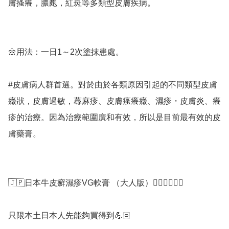
膚搔癢，膿皰，紅斑等多類型皮膚疾病。

🌼用法：一日1～2次塗抹患處。

#皮膚病人群首選。對於由於各類原因引起的不同類型皮膚
癥狀，皮膚過敏，蕁麻疹、皮膚瘙癢癥、濕疹・皮膚炎、癢
疹的治療。因為治療範圍廣和有效，所以是目前最有效的皮
膚藥膏。

🇯🇵日本牛皮癬濕疹VG軟膏 （大人版）👱🏼‍♂️👱🏻‍♀️

只限本土日本人先能夠買得到💪🏻
