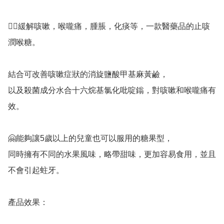
👍🏻緩解咳嗽，喉嚨痛，腫脹，化痰等，一款醫藥品的止咳
潤喉糖。

結合可改善咳嗽症狀的消旋鹽酸甲基麻黃鹼，

以及殺菌成分水合十六烷基氯化吡啶鎓，對咳嗽和喉嚨痛有
效。

🤗能夠讓5歲以上的兒童也可以服用的糖果型，

同時擁有不同的水果風味，略帶甜味，更加容易食用，並且
不會引起蛀牙。

產品效果：
