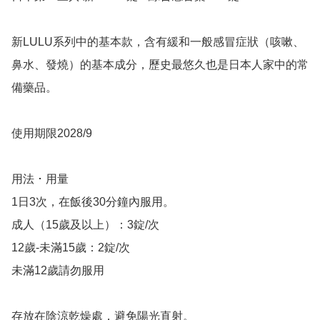
新LULU系列中的基本款，含有緩和一般感冒症狀（咳嗽、
鼻水、發燒）的基本成分，歷史最悠久也是日本人家中的常
備藥品。

使用期限2028/9

用法 ･ 用量

1日3次，在飯後30分鐘內服用。

成人（15歲及以上）：3錠/次

12歲-未滿15歲：2錠/次

未滿12歲請勿服用

存放在陰涼乾燥處，避免陽光直射。
