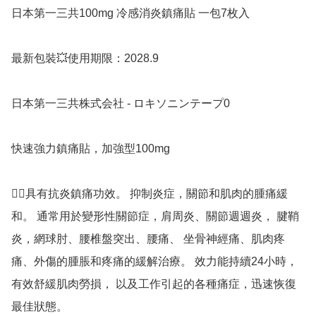
日本第一三共100mg 冷感消炎鎮痛貼 一包7枚入

最新包裝💥使用期限：2028.9

日本第一三共株式会社 - ロキソニンテープ0

快速強力鎮痛貼，加強型100mg

👍🏻具有抗炎鎮痛功效。 抑制炎症，關節和肌肉的腫痛緩
和。 通常用於變形性關節症，肩周炎、關節週週炎， 腱鞘
炎，網球肘、腰椎盤突出、腰痛、 坐骨神經痛、肌肉疼
痛、外傷的腫脹和疼痛的緩解治療。 效力能持續24小時，
有效舒緩肌肉勞損， 以及工作引起的各種痛症，迅速恢復
最佳狀態。 
