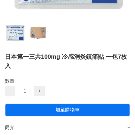
日本第一三共100mg 冷感消炎鎮痛貼 一包7枚
入
數量
−
+
加至購物車
簡介
−