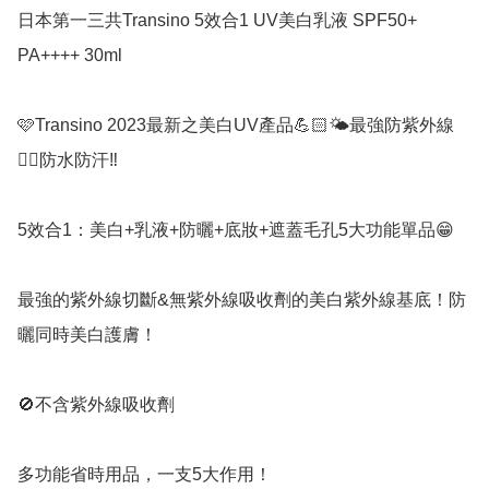
日本第一三共Transino 5效合1 UV美白乳液 SPF50+ 
PA++++ 30ml

🩷Transino 2023最新之美白UV產品💪🏻🌤最強防紫外線
👉🏻防水防汗‼️

5效合1：美白+乳液+防曬+底妝+遮蓋毛孔5大功能單品😁

最強的紫外線切斷&無紫外線吸收劑的美白紫外線基底！防
曬同時美白護膚！

🚫不含紫外線吸收劑

多功能省時用品，一支5大作用！
