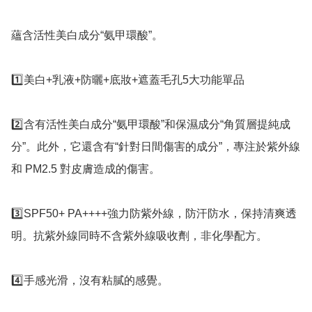
蘊含活性美白成分“氨甲環酸”。

1️⃣美白+乳液+防曬+底妝+遮蓋毛孔5大功能單品

2️⃣含有活性美白成分“氨甲環酸”和保濕成分“角質層提純成
分”。此外，它還含有“針對日間傷害的成分”，專注於紫外線
和 PM2.5 對皮膚造成的傷害。

3️⃣SPF50+ PA++++強力防紫外線，防汗防水，保持清爽透
明。抗紫外線同時不含紫外線吸收劑，非化學配方。

4️⃣手感光滑，沒有粘膩的感覺。
