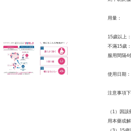
用量：

15歲以上：
不滿15歲
服用間隔4
使用日期：20
注意事項下
（1）因該
用本藥或解
（3）15歲