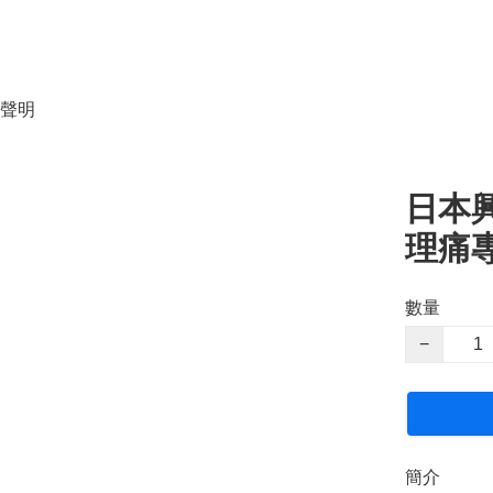
聲明
日本興
理痛專
數量
−
簡介