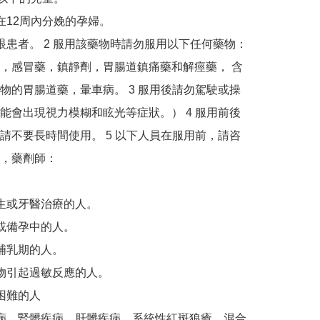
在12周內分娩的孕婦。

眼患者。 2 服用該藥物時請勿服用以下任何藥物： 
，感冒藥，鎮靜劑，胃腸道鎮痛藥和解痙藥， 含
物的胃腸道藥，暈車病。 3 服用後請勿駕駛或操
能會出現視力模糊和眩光等症狀。） 4 服用前後
請不要長時間使用。 5 以下人員在服用前，請咨
，藥劑師：

生或牙醫治療的人。

或備孕中的人。

哺乳期的人。

物引起過敏反應的人。

困難的人

病，腎髒疾病，肝髒疾病，系統性紅斑狼瘡，混合