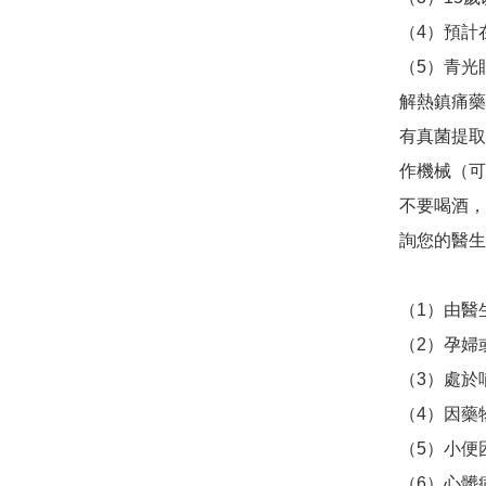
（4）預計
（5）青光
解熱鎮痛藥
有真菌提取
作機械（可
不要喝酒，
詢您的醫生
（1）由醫
（2）孕婦
（3）處於
（4）因藥
（5）小便
（6）心髒