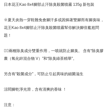
日本花王Kao 8x4腳部止汗除臭殺菌噴霧 135g 新包裝

🌞夏天炎熱一穿鞋難免會腳汗多或因焗著雙腳而有腳臭味，
花王Kao 8x4腳部止汗除臭殺菌噴霧幫你解決腳倍尷尬問
題！

👍🏻兩種除臭成分雙重作用，一噴就防止腳臭。 含有“除臭膠
囊（氧化鋅混合物 V）”和“除臭綠茶精華”。

另含有“殺菌成分”，可防止引起異味的細菌滋生 

涼悶腳乾淨光滑，含有清爽的香味 ！

注意：
