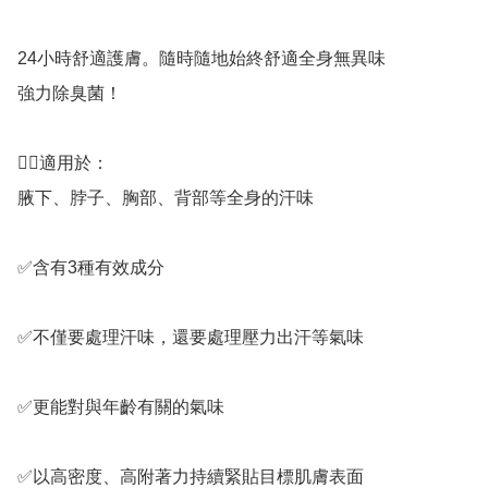
24小時舒適護膚。隨時隨地始終舒適全身無異味

強力除臭菌！

👉🏻適用於：

腋下、脖子、胸部、背部等全身的汗味

✅️含有3種有效成分

✅️不僅要處理汗味，還要處理壓力出汗等氣味 

✅️更能對與年齡有關的氣味

✅️以高密度、高附著力持續緊貼目標肌膚表面
