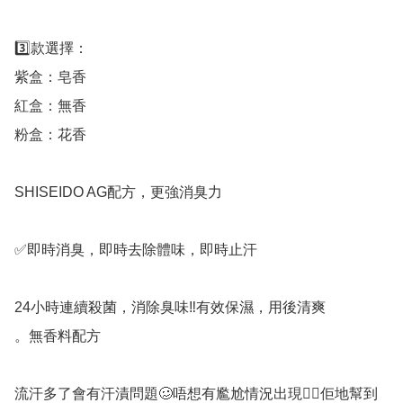
3️⃣款選擇：

紫盒：皂香

紅盒：無香

粉盒：花香

SHISEIDO AG配方，更強消臭力

✅️即時消臭，即時去除體味，即時止汗

24小時連續殺菌，消除臭味‼️有效保濕，用後清爽

。無香料配方

流汗多了會有汗漬問題🥴唔想有尷尬情況出現👉🏻佢地幫到