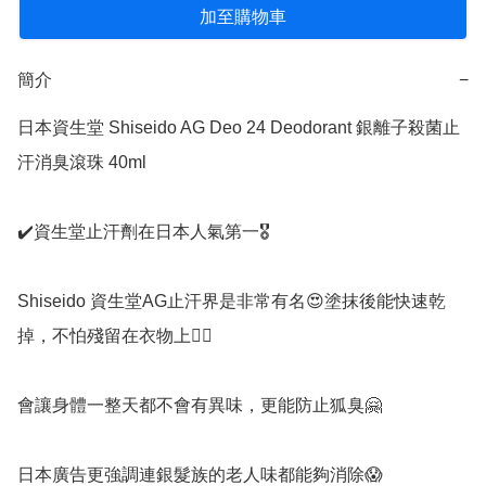
加至購物車
簡介
−
日本資生堂 Shiseido AG Deo 24 Deodorant 銀離子殺菌止
汗消臭滾珠 40ml 

✔️資生堂止汗劑在日本人氣第一🎖

Shiseido 資生堂AG止汗界是非常有名😍塗抹後能快速乾
掉，不怕殘留在衣物上👍🏻

會讓身體一整天都不會有異味，更能防止狐臭🤗

日本廣告更強調連銀髮族的老人味都能夠消除😱
