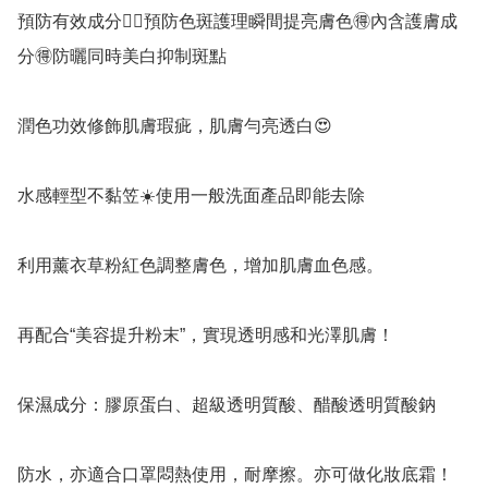
預防有效成分👍🏻預防色斑護理瞬間提亮膚色🉐️內含護膚成
分🉐️防曬同時美白抑制斑點

潤色功效修飾肌膚瑕疵，肌膚勻亮透白😍

水感輕型不黏笠☀️使用一般洗面產品即能去除

利用薰衣草粉紅色調整膚色，增加肌膚血色感。

再配合“美容提升粉末”，實現透明感和光澤肌膚！

保濕成分：膠原蛋白、超級透明質酸、醋酸透明質酸鈉

防水，亦適合口罩悶熱使用，耐摩擦。亦可做化妝底霜！
