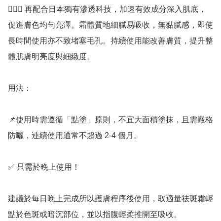
💁🏻‍♀️ 再配合日本獨有滲透科技，加速有效成分深入肌底，
促進膚色均勻亮澤。霜體質地細膩易吸收，無黏膩感，即使
長時間使用亦不致堵塞毛孔。持續使用能改善膚質，提升整
體肌膚明亮度與細緻度。

用法：

📌使用時需遵循「點塗」原則，不宜大面積塗抹，且需嚴格
防曬，連續使用通常不超過 2-4 個月。

✅️ 只需於晚上使用！

建議於每日晚上完成所以護膚程序後使用，取適量祛斑霜輕
點於色斑或暗沉部位，並以指腹輕柔推開至吸收。
