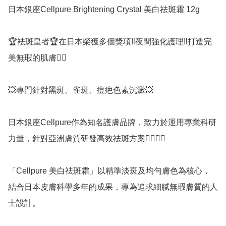
日本銀座Cellpure Brightening Crystal 美白祛斑霜 12g

🏆袪斑皇者🏆在日本榮獲多個獎項‼️夜間強化護理‼️打造完
美無瑕的肌膚👍🏻

💥專門針對黑斑、雀斑、痘疤色素沉澱💥

日本銀座Cellpure作為知名護膚品牌，致力於運用專業科研
力量，針對亞洲膚質研發高效祛斑方案👍🏻👍🏻

「Cellpure 美白祛斑霜」以精準淡斑及均勻膚色為核心，
結合日本皮膚科學多年的成果，專為追求細膩無瑕膚質的人
士設計。
