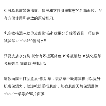
👏🏻為肌膚帶來清爽、保濕和支持肌膚狀態的乳霜面膜。配
有方便使用和存放的原裝刮刀。

💁高效補濕～助你皮膚復活🤗 效果分分鐘看得見，唔信你
試試😌 ✅✅✅460倍補水‼️ 

只要皮膚水分夠 就會有🌟提亮膚色 🌟修復細紋 🌟淡化痘印
各種效果 關鍵就洗補水💦 

這款面膜主打胎盤素+復活草，復活草中既海藻糖可以提升
肌膚保濕力，修護乾燥受損肌膚，加強肌膚天然保濕屏障 
✅✅✅一罐等於50片面膜 
