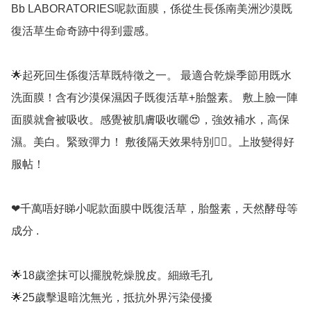
Bb LABORATORIES呢款面膜，係從生長係南美洲沙漠既
復活草生命奇跡中得到靈感。 

🌟起死回生係復活草既特徵之一。 最適合乾燥季節用既水
洗面膜！含有沙漠保濕因子既復活草+胎盤素。 敷上臉一陣
面膜就會被吸收。感覺被肌膚吸收曬😍，強效補水，高保
濕。美白。緊致彈力！ 敷後隔天效果特別👍🏻。上妝變得好
服帖！ 

❤千萬唔好睇小呢款面膜中既復活草，胎盤素，天然酵母等
成分 . 

🌟18歲塗抹可以擺脫乾燥脫皮。細緻毛孔 

🌟25歲擊退暗沈無光，抵抗外界污染侵擾 
