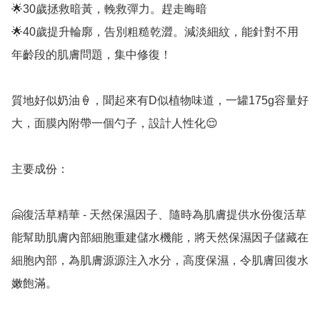
🌟30歲拯救暗黃，輓救彈力。趕走晦暗 

🌟40歲提升輪廓，告別粗糙乾澀。減淡細紋，能針對不用
年齡段的肌膚問題，集中修復！ 

質地好似奶油🍦，聞起來有D似植物味道，一罐175g容量好
大，面膜內附帶一個勺子，設計人性化😌 

主要成份：

🤗復活草精華 - 天然保濕因子、隨時為肌膚提供水份復活草
能幫助肌膚內部細胞重建儲水機能，將天然保濕因子儲藏在
細胞內部，為肌膚源源注入水分，高度保濕，令肌膚回復水
嫩飽滿。 
