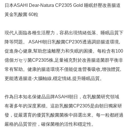
日本ASAHI Dear-Natura CP2305 Gold 睡眠舒壓改善腸道
黃金乳酸菌 60粒

現代人面臨各種生活壓力，容易出現情緒低落、睡眠品質下
降等問題。 ASAHI朝日乳酸菌CP2305透過調節腸道環境,
促進身心健康,幫助您遠離壓力和失眠的困擾。每粒含有100
億個ガセリ菌CP2305株,足量補充對於改善腸道菌群平衡非
常有幫助。健康的腸道環境不僅能促進營養吸收,增強體質,
更能透過腸道-大腦軸線,穩定情緒,提升睡眠品質。

作為日本知名保健品品牌ASAHI朝日，在乳酸菌研究領域
有著多年的深度累積。這款乳酸菌CP2305是由朝日獨家研
發，從嚴選育的優質乳酸菌菌株中篩選出來。每一粒都經過
嚴格的品質管控，確保菌種的活性和穩定性。
