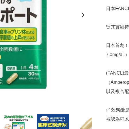
日本FANC
🚨其實維持
日本首創！
7.0mg/
(FANC
（Amperop
以及複合配
✅️ 殼聚
被認為可以