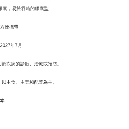
膠囊，易於吞嚥的膠囊型

方便攜帶

027年7月

用於疾病的診斷、治療或預防。

，以主食、主菜和配菜為主。

本