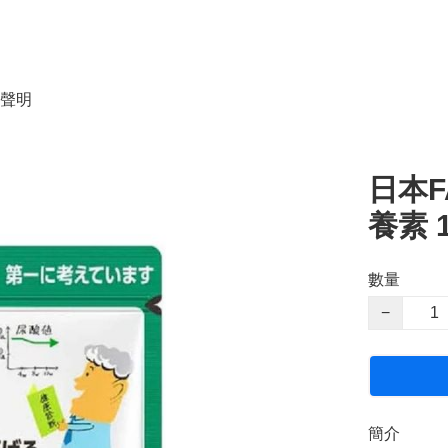
聲明
日本F
養素 
數量
−
簡介