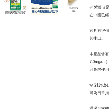
✅️ 紫藤
在中國已經
它具有很強
其排出。

本產品含有
7.0mg
升高的作用
🩷 對於
可為日常措
通過可靠的