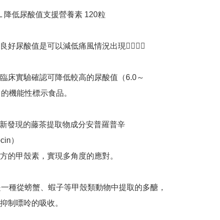
L 降低尿酸值支援營養素 120粒 

良好尿酸值是可以減低痛風情況出現👍🏻👍🏻

臨床實驗確認可降低較高的尿酸值（6.0～
dL）的機能性標示食品。

L)最新發現的藤茶提取物成分安普羅普辛
cin）

方的甲殼素，實現多角度的應對。

醣是一種從螃蟹、蝦子等甲殼類動物中提取的多醣，
抑制嘌呤的吸收。
