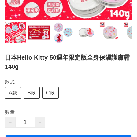
日本Hello Kitty 50週年限定版全身保濕護膚霜
140g
款式
A款
B款
C款
數量
−
+