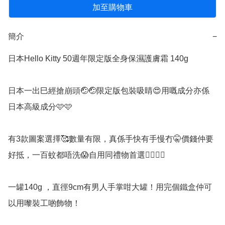
加至購物車
簡介
−
日本Hello Kitty 50週年限定版全身保濕護膚霜 140g

日本一出巳經搶崩頭🤕🤕限定版包裝吸睛😍用嘅成分亦係
日本高級成分🩷🩷

有3款圖案選擇🥰數量有限，真係手快有手慢冇🤫價錢仲要
好抵，一百蚊都唔洗😱自用同禮物首選👍🏻👍🏻

一罐140g ，直徑9cm有男人手掌咁大罐！用完個鐵盒仲可
以用嚟裝工啲飾物！
