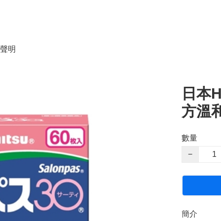
聲明
日本H
方溫和
數量
−
簡介