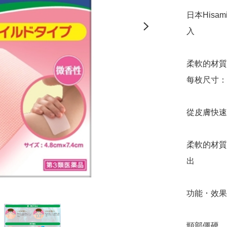
日本Hisa
入

柔軟的材質
每枚尺寸：4.
從皮膚快速
柔軟的材質
出  

功能 ･ 效果
頸部僵硬、