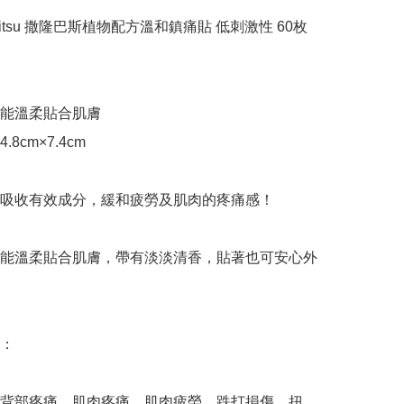
mitsu 撒隆巴斯植物配方溫和鎮痛貼 低刺激性 60枚
能溫柔貼合肌膚

8cm×7.4cm

吸收有效成分，緩和疲勞及肌肉的疼痛感！

能溫柔貼合肌膚，帶有淡淡清香，貼著也可安心外
：

背部疼痛、肌肉疼痛、肌肉疲勞、跌打損傷、扭