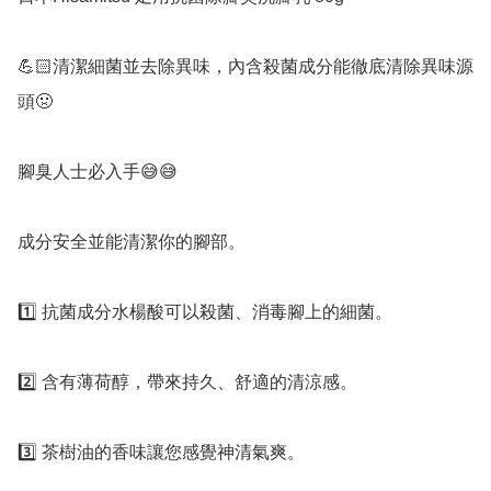
💪🏻清潔細菌並去除異味，內含殺菌成分能徹底清除異味源
頭🤢

腳臭人士必入手😅😅

成分安全並能清潔你的腳部。

1️⃣ 抗菌成分水楊酸可以殺菌、消毒腳上的細菌。

2️⃣ 含有薄荷醇，帶來持久、舒適的清涼感。 

3️⃣ 茶樹油的香味讓您感覺神清氣爽。
