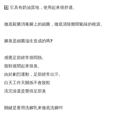
4️⃣ 它具有奶油質地，使用起來很舒適。

徹底殺菌消毒腳上的細菌，徹底清除難聞氣味的根源。

腳臭是細菌滋生造成的嗎❓️

感覺足部經常很悶熱。

脫鞋後聞起來很臭。

由於劇烈運動，足部經常出汗。

白天工作天關係不會脫鞋

洗完澡還是覺得足部臭

關鍵是要用洗腳乳來徹底洗腳‼️‼️
