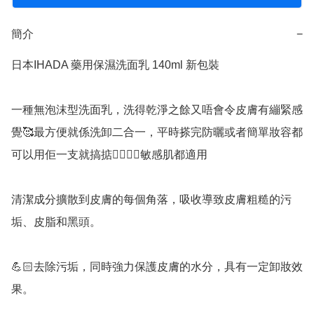
簡介
−
日本IHADA 藥用保濕洗面乳 140ml 新包裝

一種無泡沫型洗面乳，洗得乾淨之餘又唔會令皮膚有繃緊感
覺🥰最方便就係洗卸二合一，平時搽完防曬或者簡單妝容都
可以用佢一支就搞掂👍🏻👍🏻敏感肌都適用

清潔成分擴散到皮膚的每個角落，吸收導致皮膚粗糙的污
垢、皮脂和黑頭。

💪🏻去除污垢，同時強力保護皮膚的水分，具有一定卸妝效
果。
