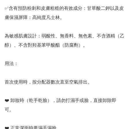
✅含有預防粉刺和皮膚粗糙的有效成分：甘草酸二鉀以及皮
膚保濕屏障：高純度凡士林。

為敏感肌膚設計：弱酸性、無香料、無色素、不含酒精（乙
醇）、不含對羟基苯甲酸酯（防腐劑）。

用法：

首次使用時，按分配器數次直至空氣排出。

❤️ 卸妝時（乾手乾臉），請勿打濕手或臉，直接卸除即
可。

❤️ 正常潔面時要濕手濕臉
