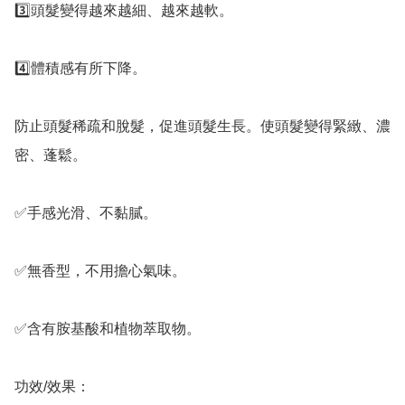
3️⃣頭髮變得越來越細、越來越軟。

4️⃣體積感有所下降。

防止頭髮稀疏和脫髮，促進頭髮生長。使頭髮變得緊緻、濃
密、蓬鬆。

✅️手感光滑、不黏膩。

✅️無香型，不用擔心氣味。

✅️含有胺基酸和植物萃取物。

功效/效果：
