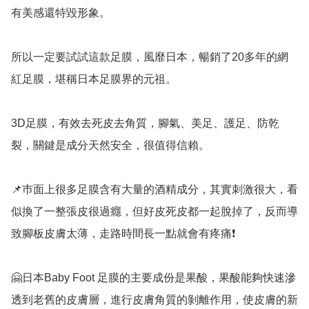
有美感還特毀形象。

所以一定要試試這款足膜，風靡日本，暢銷了20多年的網
紅足膜，堪稱日本足膜界的元祖。

3D足膜，有效去死皮去角質，腳氣、美足、護足、防乾
裂，關鍵是成分天然安全，很值得信賴。

📌巿面上很多足膜含有大量的酒精成分，其實刺激很大，看
似換了一整張皮很過癮，但好皮死皮都一起脫掉了，反而導
致腳板皮膚太薄，走路時間長一點就會有疼痛❗

🤗日本Baby Foot 足膜的主要成份是果酸，果酸能夠快速滲
透到老舊的皮膚層，進行皮膚角質的剝離作用，使皮膚的新