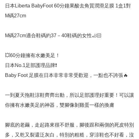
日本Liberta BabyFoot 60分鐘果酸去角質潤滑足膜 1盒1對 
M碼27cm

M碼27cm適合鞋碼約37－40鞋碼的女性🦶🏻

💥60分鐘擁有水嫩美足！

日本No.1足部護理品牌❗

Baby Foot 足膜在日本非常非常受歡迎，一點也不誇張🔥

一到夏天拖鞋涼鞋齊齊出動，所以足部護理好重要！可以讓
你擁有水嫩美足的神器，雙腳像剝雞蛋一樣的換膚

腳底的老繭，走起路來很不舒服，腳後跟和兩側的死皮特別
多，又乾又裂還泛灰白，特別的粗糙，穿涼鞋也不好看，沒