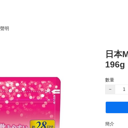
聲明
日本M
196
數量
−
簡介