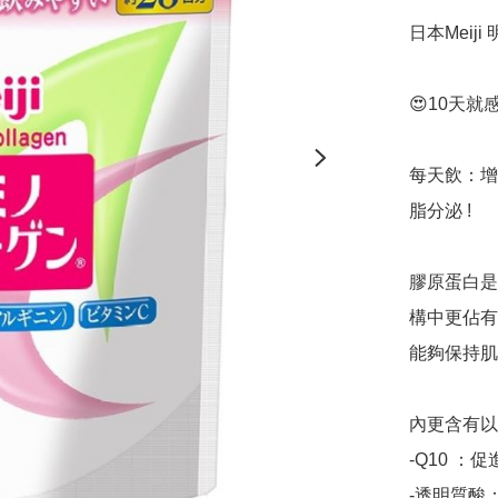
日本Meij
😍10天就
每天飲：增
脂分泌 !

膠原蛋白是
構中更佔有
能夠保持肌
內更含有以
-Q10 ：
-透明質酸