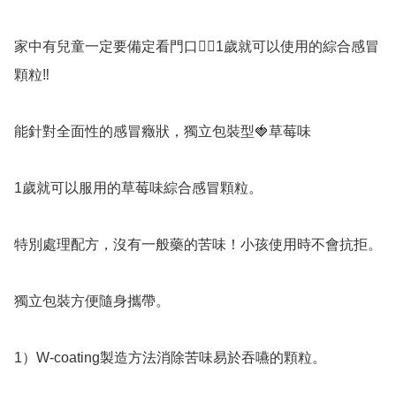
家中有兒童一定要備定看門口👍🏻1歲就可以使用的綜合感冒
顆粒‼️

能針對全面性的感冒癥狀，獨立包裝型🍓草莓味

1歲就可以服用的草莓味綜合感冒顆粒。

特別處理配方，沒有一般藥的苦味！小孩使用時不會抗拒。

獨立包裝方便隨身攜帶。

1）W-coating製造方法消除苦味易於吞嚥的顆粒。
