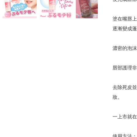
塗在嘴唇上
逐漸變成蓬
濃密的泡沫
唇部護理非
去除死皮並
妝。

一上市就在
使用方法：
