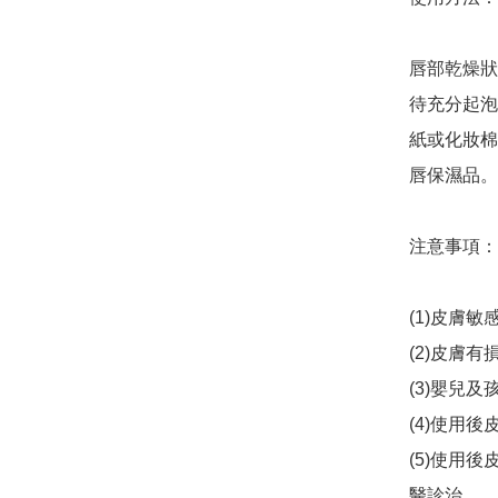
唇部乾燥狀
待充分起泡
紙或化妝棉
唇保濕品。

注意事項：

(1)皮膚
(2)皮膚
(3)嬰兒
(4)使用
(5)使用
醫診治。
