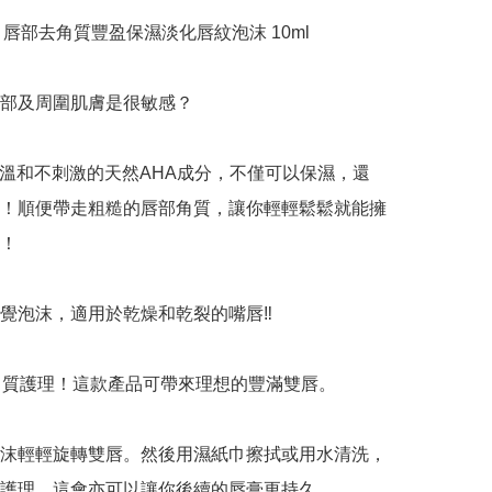
al 唇部去角質豐盈保濕淡化唇紋泡沫 10ml

唇部及周圍肌膚是很敏感？

l使用溫和不刺激的天然AHA成分，不僅可以保濕，還
！順便帶走粗糙的唇部角質，讓你輕輕鬆鬆就能擁
！

覺泡沫，適用於乾燥和乾裂的嘴唇‼️

質護理！這款產品可帶來理想的豐滿雙唇。

沫輕輕旋轉雙唇。然後用濕紙巾擦拭或用水清洗，
護理。這會亦可以讓你後續的唇膏更持久。
