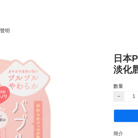
聲明
日本P
淡化唇
數量
−
簡介