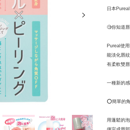
日本Pure
🧐你知道
Purea
能淡化唇紋
有柔軟雙唇
一種新的感
⭕簡單的角
用蓬鬆的泡
便完成唇部