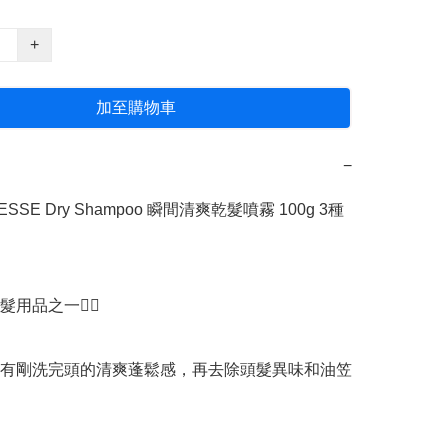
+
加至購物車
−
SSE Dry Shampoo 瞬間清爽乾髮噴霧 100g 3種
用品之一👍🏻

有剛洗完頭的清爽蓬鬆感，再去除頭髮異味和油笠