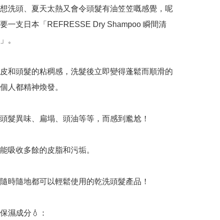
想洗頭、夏天太熱又會令頭髮有油笠笠嘅感覺，呢
一支日本「REFRESSE Dry Shampoo 瞬間清
」。

皮和頭髮的粘稠感，洗髮後立即變得蓬鬆而順滑的
個人都精神煥發。

因頭髮異味、扁塌、頭油等等，而感到尷尬！

能吸收多餘的皮脂和污垢。

隨時隨地都可以輕鬆使用的乾洗頭髮產品！

保濕成分💧：
