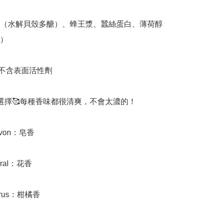
（水解貝殼多醣）、蜂王漿、蠶絲蛋白、薄荷醇
）

不含表面活性劑

選擇🥰每種香味都很清爽，不會太濃的！

von：皂香

ral：花香

rus：柑橘香
