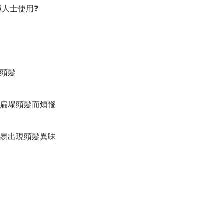
種人士使用❓

頭髮

扁塌頭髮而煩惱

易出現頭髮異味
