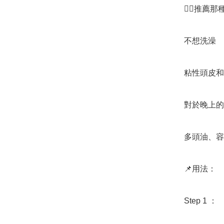
👇🏻推薦那
不想洗澡

粘性頭皮和
對於晚上的
多頭油、容
📌用法：

Step 1 ：
