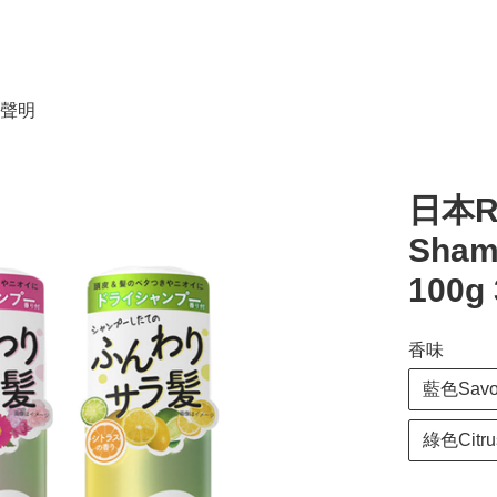
聲明
日本R
Sha
100
香味
藍色Sav
綠色Citr