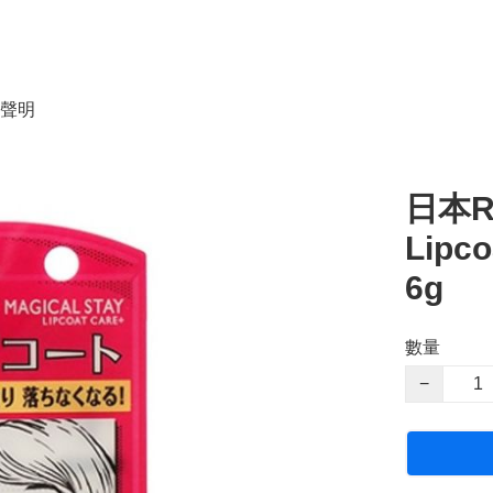
聲明
日本RI
Lipc
6g
數量
−