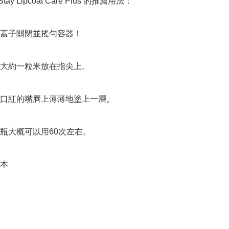
 Stay Lipcoat Care Plus 的推薦用法：

蓋子關閉並搖勻容器！

大約一粒米放在指尖上。

口紅的嘴唇上薄薄地塗上一層。

瓶大概可以用60次左右。

本