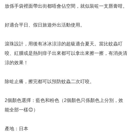
放係手袋裡面帶出街都唔會佔空間，就似裝咗一支唇膏咁。

好適合平日、假日旅遊外出活動使用。

滾珠設計，用後有冰冰涼涼的超級適合夏天。當比蚊蟲叮
咬、紅腫或是熱到痱子出來都可以拿出來擦一擦，有消炎清
涼的效果！

除咗止癢，擦完都可以預防蚊蟲二次叮咬。

2個顏色選擇：藍色和粉色（2個顏色只係顏色上分別，效
能全部一樣😊）

產地：日本
