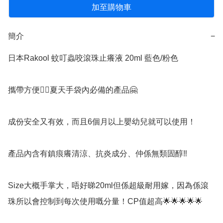
加至購物車
簡介
−
日本Rakool 蚊叮蟲咬滾珠止癢液 20ml 藍色/粉色

攜帶方便👍🏻夏天手袋內必備的產品🤗

成份安全又有效，而且6個月以上嬰幼兒就可以使用！

產品內含有鎮痕癢清涼、抗炎成分、仲係無類固醇‼️

Size大概手掌大，唔好睇20ml但係超級耐用嫁，因為係滾
珠所以會控制到每次使用嘅分量！CP值超高🌟🌟🌟🌟🌟
