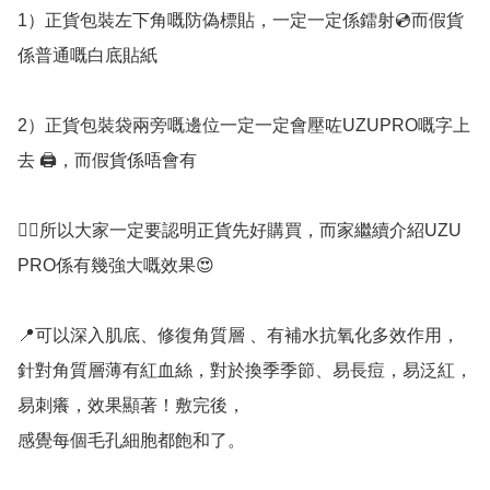
1）正貨包裝左下角嘅防偽標貼，一定一定係鐳射💿而假貨
係普通嘅白底貼紙

2）正貨包裝袋兩旁嘅邊位一定一定會壓咗UZUPRO嘅字上
去 🖨️，而假貨係唔會有

👉🏻所以大家一定要認明正貨先好購買，而家繼續介紹UZU 
PRO係有幾強大嘅效果😍

📍可以深‮肌入‬底、修‮層質角復‬ 、有補水抗氧‮作效多化‬用，

針‮質角對‬層薄有‮血紅‬絲，對於換季季節、易長痘，易泛紅，
易刺癢，效果顯著！敷‮後完‬，

感覺每‮細孔毛個‬胞都飽和了。
