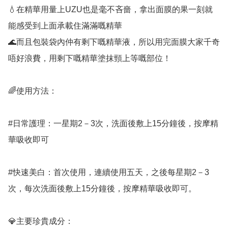
💧在精華用量上UZU也是毫不吝嗇，拿出面膜的果一刻就
能感受到上面承載住滿滿嘅精華

🌊而且包裝袋內仲有剩下嘅精華液，所以用完面膜大家千奇
唔好浪費，用剩下嘅精華塗抹頸上等嘅部位！

🌈使用方法：

#日常護理：一星期2－3次，洗面後敷上15分鐘後，按摩精
華吸收即可

#快速美白：首次使用，連續使用五天，之後每星期2－3
次，每次洗面後敷上15分鐘後，按摩精華吸收即可。

💎主要珍貴成分：
