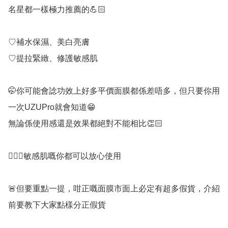
名星都一樣極力推薦的💪🏻

♡補水保濕、美白亮膚

♡提拉緊緻、修護敏感肌

🤭你可能會諗功效上好多平價面膜都係差唔多，但只要你用
一次UZUPro就會知道😁

無論係使用感還是效果都絕對不能相比👏🏻

🙋🏻‍♀️敏感肌嘅你都可以放心使用

🚨但要重點一提，咁正嘅面膜市面上必定有超多假貨，介紹
前要教下大家點樣分正假貨
