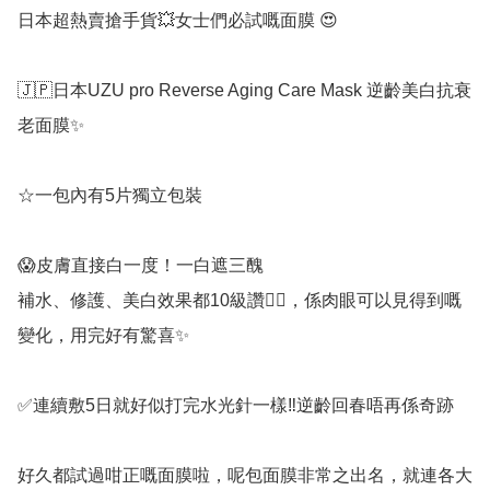
日本超熱賣搶手貨💥女士們必試嘅面膜 😍

🇯🇵日本UZU pro Reverse Aging Care Mask 逆齡美白抗衰
老面膜✨

☆一包內有5片獨立包裝

😱皮膚直接白一度！一白遮三醜

補水、修護、美白效果都10級讚👍🏻，係肉眼可以見得到嘅
變化，用完好有驚喜✨

✅連續敷5日就好似打完水光針一樣‼️逆齡回春唔再係奇跡

好久都試過咁正嘅面膜啦，呢包面膜非常之出名，就連各大