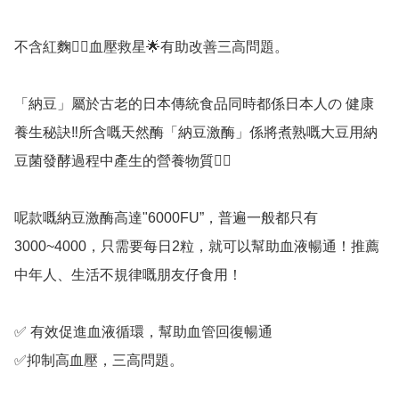
不含紅麴👍🏻血壓救星🌟有助改善三高問題。

「納豆」屬於古老的日本傳統食品同時都係日本人の 健康
養生秘訣‼️所含嘅天然酶「納豆激酶」係將煮熟嘅大豆用納
豆菌發酵過程中產生的營養物質👍🏻

呢款嘅納豆激酶高達"6000FU”，普遍一般都只有 
3000~4000，只需要每日2粒，就可以幫助血液暢通！推薦
中年人、生活不規律嘅朋友仔食用！

✅️ 有效促進血液循環，幫助血管回復暢通

✅️抑制高血壓，三高問題。
