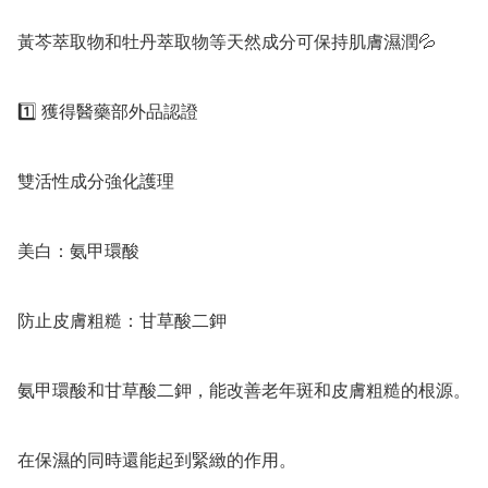
黃芩萃取物和牡丹萃取物等天然成分可保持肌膚濕潤💦

1️⃣ 獲得醫藥部外品認證

雙活性成分強化護理

美白：氨甲環酸

防止皮膚粗糙：甘草酸二鉀

氨甲環酸和甘草酸二鉀，能改善老年斑和皮膚粗糙的根源。

在保濕的同時還能起到緊緻的作用。
