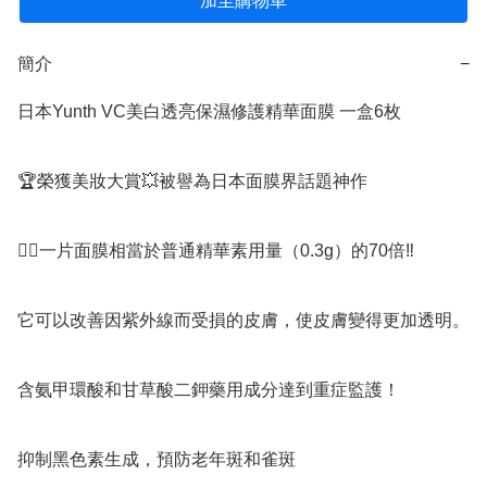
加至購物車
簡介
−
日本Yunth VC美白透亮保濕修護精華面膜 一盒6枚

🏆榮獲美妝大賞💥被譽為日本面膜界話題神作 

👉🏻一片面膜相當於普通精華素用量（0.3g）的70倍‼️

它可以改善因紫外線而受損的皮膚，使皮膚變得更加透明。

含氨甲環酸和甘草酸二鉀藥用成分達到重症監護！

抑制黑色素生成，預防老年斑和雀斑
