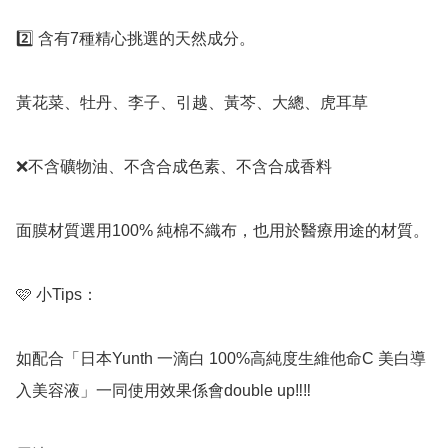
2️⃣ 含有7種精心挑選的天然成分。

黃花菜、牡丹、李子、引越、黃芩、大總、虎耳草

❌️不含礦物油、不含合成色素、不含合成香料

面膜材質選用100% 純棉不織布，也用於醫療用途的材質。

🩷 小Tips：

如配合「日本Yunth 一滴白 100%高純度生維他命C 美白導
入美容液」一同使用效果係會double up‼️‼️
