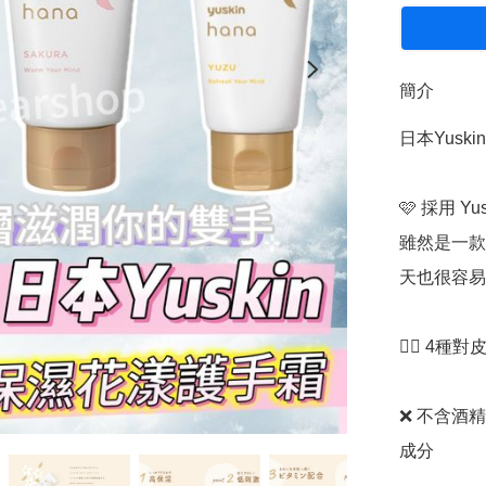
簡介
日本Yuski
🩷 採用 
雖然是一款
天也很容易
👉🏻 4
❌️ 不含
成分
