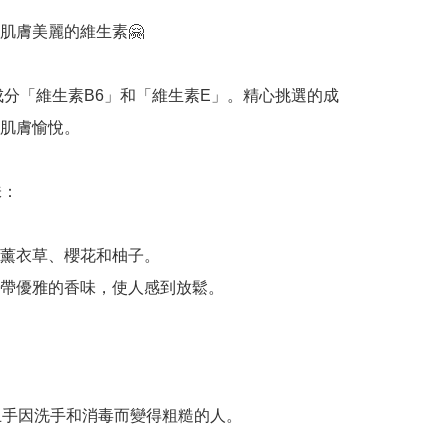
肌膚美麗的維生素🤗

濕成分「維生素B6」和「維生素E」。精心挑選的成
肌膚愉悅。

：

薰衣草、櫻花和柚子。

帶優雅的香味，使人感到放鬆。



防止手因洗手和消毒而變得粗糙的人。
