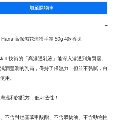
加至購物車
−
n Hana 高保濕花漾護手霜 50g 4款香味

Yuskin 技術的「高滲透乳液」能深入滲透到角質層。
滋潤豐潤的乳霜，保持了保濕力，但並不黏膩，白
使用。

種對皮膚溫和的配方，低刺激性！

酒精、不含對羥基苯甲酸酯、不含礦物油、不含動物性