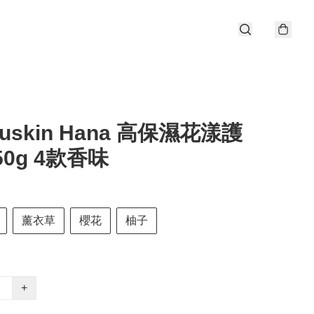
uskin Hana 高保濕花漾護
50g 4款香味
薰衣草
櫻花
柚子
+