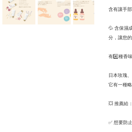
含有讓手部
💦 含保
分，讓您的
有4️⃣種香味
日本玫瑰、
它有一種略
💥 推薦給：
✅️ 想要