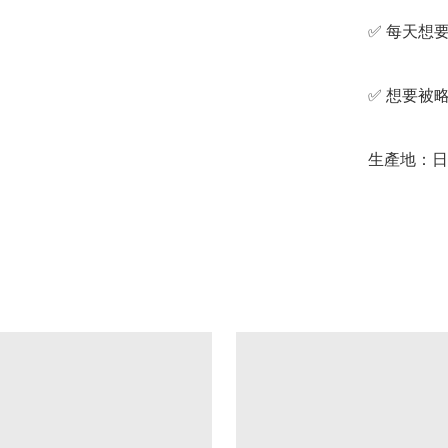
✅️ 每天想
✅️ 想要
生產地：日