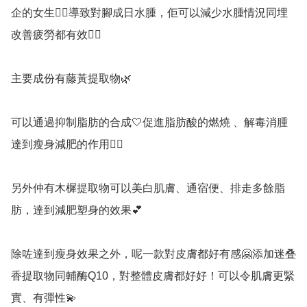
企的女生👉🏻導致對腳成日水腫，佢可以減少水腫情況同埋
改善疲勞都有效👍🏻

主要成份有藤黃提取物🌿

可以通過抑制脂肪的合成🤍促進脂肪酸的燃燒 、解毒消腫
達到瘦身減肥的作用👍🏻

另外仲有木樨提取物可以美白肌膚、通宿便、排走多餘脂
肪，達到減肥塑身的效果💕

除咗達到瘦身效果之外，呢一款對皮膚都好有感🤗添加迷叠
香提取物同輔酶Q10，對整體皮膚都好好！可以令肌膚更緊
實、有彈性💫
