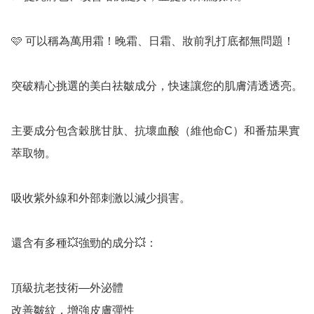
🩷 可以稱為萬用霜！晚霜、日霜、妝前乳打底都無問題！

突破精心挑選的美白祛皺成分，快速讓您的肌膚清透透亮。  

主要成分包含穀胱甘肽、抗壞血酸（維他命C）和番茄果實
萃取物。 

吸收紫外線和外部刺激以減少損害。

還含有多種💥強勁的成分💥：

頂級抗老技術—外泌體

改善皺紋，增強皮膚彈性
