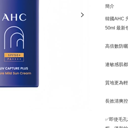
簡介
韓國AHC 
50ml 最新
高倍數防曬
連敏感肌都
質地更為輕
長效清爽控
✅即使毛孔