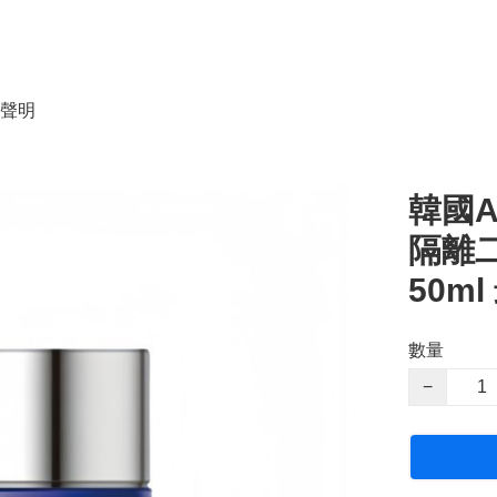
聲明
韓國
隔離二
50m
數量
−