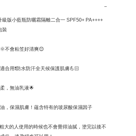
−
升級版小藍瓶防曬霜隔離二合一 SPF50+ PA++++ 
包裝

不會粘笠好清爽😊

適合用❗防水防汗全天候保護肌膚💪🏻

柔，無油乳液🌟

油，保濕肌膚！蘊含特有的玻尿酸保濕因子 

粗大的人使用的時候也不會覺得油膩，塗完以後不