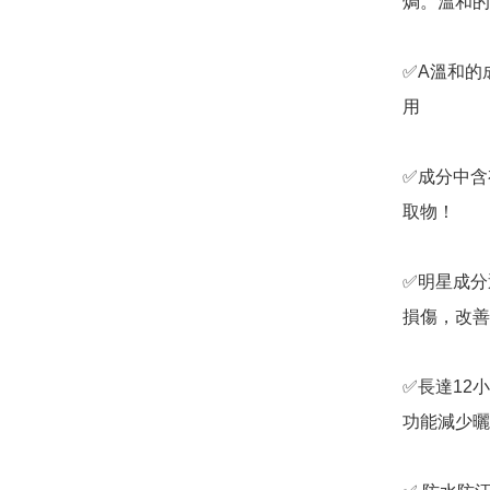
焗。溫和的
✅A溫和的
用 

✅成分中含
取物！

✅明星成分
損傷，改善
✅長達12小
功能減少曬