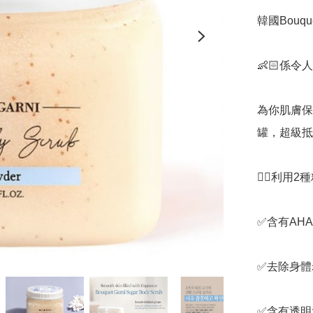
韓國Bouque
👶🏻係令
為你肌膚保濕
罐，超級抵用
👉🏻利用
✅️含有AH
✅️去除身
✅️含有透