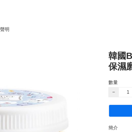
聲明
韓國B
保濕磨砂
數量
−
簡介