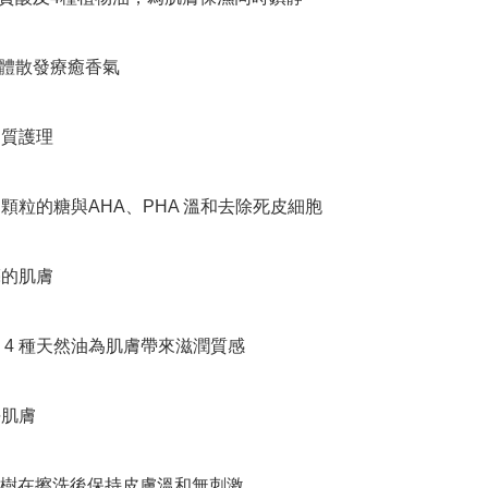
身體散發療癒香氣

角質護理

同顆粒的糖與AHA、PHA 溫和去除死皮細胞

亮的肌膚

 4 種天然油為肌膚帶來滋潤質感

肌膚

樹在擦洗後保持皮膚溫和無刺激
