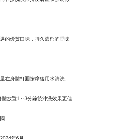


選的優質口味，持久濃郁的香味

量在身體打圈按摩後用水清洗。

身體放置1～3分鐘後沖洗效果更佳

國

024年6月