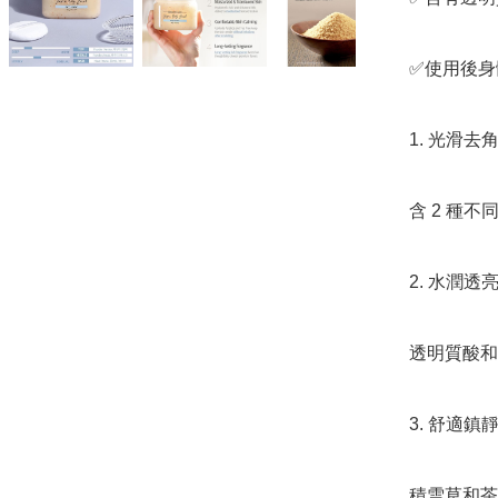
✅️使用後
1. 光滑去
含 2 種不
2. 水潤透
透明質酸和
3. 舒適鎮靜
積雪草和茶