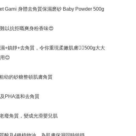
t Garni 身體去角質保濕磨砂 Baby Powder 500g

人難以抗拒嘅爽身粉香味😍

+鎮靜+去角質，令你重現柔嫩肌膚👍🏻500g大大
😊

2種粗幼的砂糖整頓肌膚角質

A及PHA溫和去角質

體老廢角質，變成光滑嬰兒肌

明質酸及4種植物油，為肌膚保濕同時鎮靜
