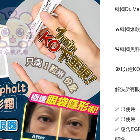
韓國Dr. Me
🔥韓國爆款
🚨韓國黑科
🧭1分鐘KO
解決所有眼
✅ 只使用一
✅ 只使用一
✅ 蘊含E
彈性
