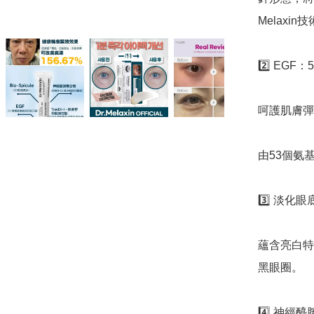
Melaxi
2️⃣ EG
呵護肌膚彈
由53個氨
3️⃣ 淡化
蘊含亮白特
黑眼圈。

4️⃣ 神經