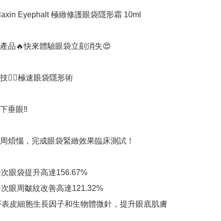
laxin Eyephalt 極緻修護眼袋隱形霜 10ml

產品🔥快來體驗眼袋立刻消失😍

技👍🏻極速眼袋隱形術 

下垂眼‼️

周煩惱，完成眼袋緊緻效果臨床測試！

次眼袋提升高達156.67%

次眼周皺紋改善高達121.32%

GF表皮細胞生長因子和生物體微針，提升眼底肌膚