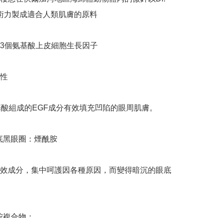
n技術力製成適合人類肌膚的原料

F：53個氨基酸上皮細胞生長因子

性

基酸組成的EGF成分有效填充凹陷的眼周肌膚。

眼底黑眼圈：煙酰胺

效成分，集中呵護因各種原因，而變得暗沉的眼底
醯胺複合物：
