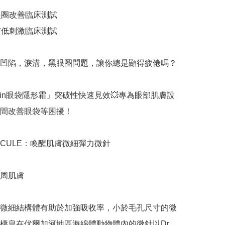
眼圈改善臨床測試

膚低刺激臨床測試

凹陷，淚溝，黑眼圈問題，讓你總是顯得疲倦嗎？

laxin眼袋隱形霜」突破性快速見效💥專為眼部肌膚設
間改善眼袋等困擾！

-SPICULE：喚醒肌膚微細彈力微針

周肌膚

微細結構體有助於加強吸收率，小於毛孔尺寸的微
棲息在伏爾加河地區海綿體動物體內的微針以Dr. 