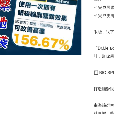
✅ 完成黑
✅ 完成皮
眼袋，眼下
「Dr.Me
計，幫你瞬
1️⃣ BIO
打造細滑眼
由海綿衍生
針形態，將