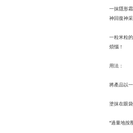
一抹隱形霜
神回復神采
一粒米粒的
煩惱！

用法：

將產品以一
塗抹在眼袋
*過量地按