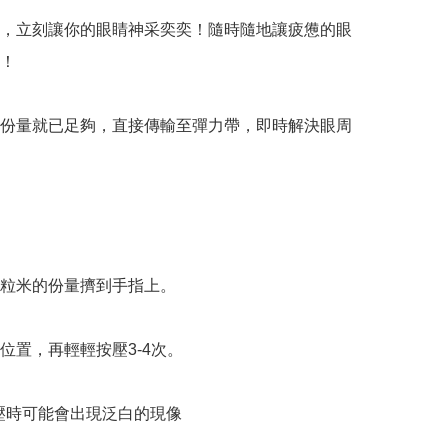
，立刻讓你的眼睛神采奕奕！隨時隨地讓疲憊的眼
！

份量就已足夠，直接傳輸至彈力帶，即時解決眼周
粒米的份量擠到手指上。

位置，再輕輕按壓3-4次。

壓時可能會出現泛白的現像
