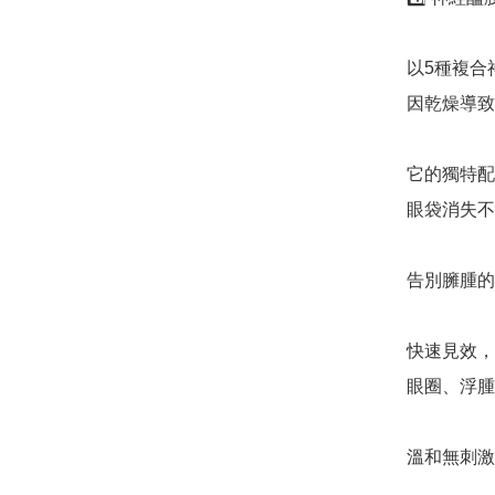
以5種複合
因乾燥導致
它的獨特配
眼袋消失不
告別臃腫的
快速見效，
眼圈、浮腫
溫和無刺激