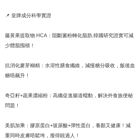
📌 皇牌成分科學實證

藤黃果提取物 HCA：阻斷澱粉轉化脂肪,韓國研究證實可減
少體脂囤積！

抗消化麥芽糊精：水溶性膳食纖維，減慢糖分吸收，飯後血
糖唔飆升！

奇亞籽+蔬果濃縮粉：高纖促進腸道蠕動，解決外食族便秘
問題！

美肌加乘：膠原蛋白+玻尿酸+彈性蛋白，養顏又健康！減
重同時皮膚唔鬆垮，瘦得靚過人！
