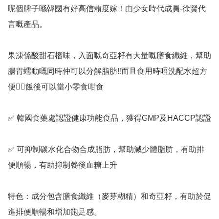
呢個牌子喺韓國有好高信賴度嫁！由少女時代成員-徐賢代
言嘅產品。

果凍係酸甜石榴味，入面嘅奇亞籽有大量嘅膳食纖維，幫助
腸胃蠕動嘅同時仲可以分解脂肪‼️而且食用時唔洗配水超方
便👍🏻飯後可以當小零食咁食

✅ 韓國食藥處認證健康功能食品，獲得GMP及HACCP認證

✅ 可抑制碳水化合物合成脂肪，幫助減少體脂肪，有助排
便順暢，有助抑制餐後血糖上升

特色：成分包含膳食纖維（麥芽糊精）和奇亞籽，有助於促
進排便順暢和增加飽足感。 
