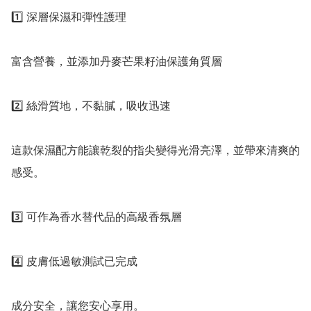
1️⃣ 深層保濕和彈性護理

富含營養，並添加丹麥芒果籽油保護角質層

2️⃣ 絲滑質地，不黏膩，吸收迅速

這款保濕配方能讓乾裂的指尖變得光滑亮澤，並帶來清爽的
感受。

3️⃣ 可作為香水替代品的高級香氛層

4️⃣ 皮膚低過敏測試已完成

成分安全，讓您安心享用。
