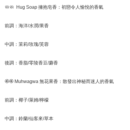
🧼🧼  Hug Soap 擁抱皂香：初戀令人愉悅的香氣

前調：海洋/水潤/果香

中調：茉莉/玫瑰/芙蓉

後調：香脂/零陵香豆/麝香

🏵🏵 Muhwagwa 無花果香：散發出神秘而迷人的香氣

前調：椰子/萊姆/檸檬

中調：鈴蘭/仙客來/草本
