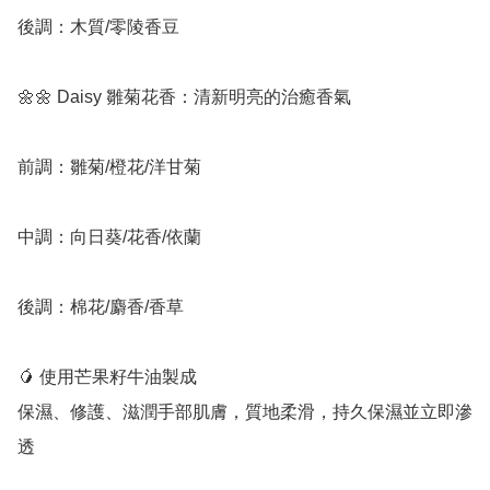
後調：木質/零陵香豆

🌼🌼 Daisy 雛菊花香：清新明亮的治癒香氣

前調：雛菊/橙花/洋甘菊

中調：向日葵/花香/依蘭

後調：棉花/麝香/香草

🥭 使用芒果籽牛油製成

保濕、修護、滋潤手部肌膚，質地柔滑，持久保濕並立即滲
透
