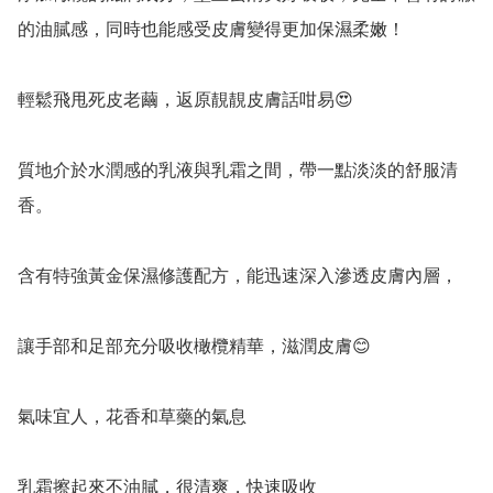
的油膩感，同時也能感受皮膚變得更加保濕柔嫩！

輕鬆飛甩死皮老繭，返原靚靚皮膚話咁易😍

質地介於水潤感的乳液與乳霜之間，帶一點淡淡的舒服清
香。

含有特強黃金保濕修護配方，能迅速深入滲透皮膚內層，

讓手部和足部充分吸收橄欖精華，滋潤皮膚😊

氣味宜人，花香和草藥的氣息

乳霜擦起來不油膩，很清爽，快速吸收
