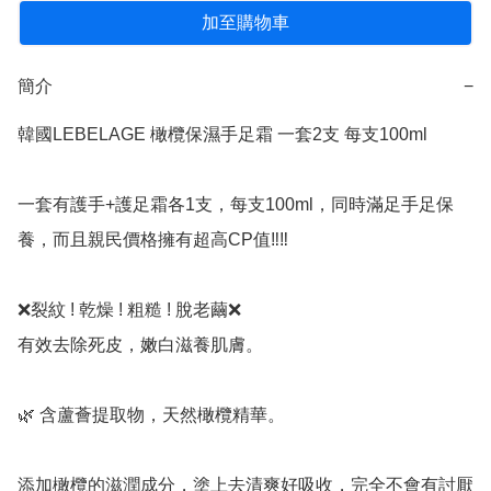
加至購物車
簡介
−
韓國LEBELAGE 橄欖保濕手足霜 一套2支 每支100ml

一套有護手+護足霜各1支，每支100ml，同時滿足手足保
養，而且親民價格擁有超高CP值‼️‼️

❌️裂紋 ! 乾燥 ! 粗糙 ! 脫老繭❌️

有效去除死皮，嫩白滋養肌膚。

🌿 含蘆薈提取物，天然橄欖精華。

添加橄欖的滋潤成分，塗上去清爽好吸收，完全不會有討厭