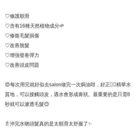
♡修護順滑

♡含有16種天然植物成分🌱

♡修復毛髮損傷

♡改善脫髮

♡增強發卷彈力

♡改善頭皮問題

😍每次用完就好似去salon做完一次焗油咁，好正👍🏻精華水
質地，可以接觸頭皮，遇水會形成膏狀。最重要的是只需8
秒就可以滲透毛髮😊

🚿沖完水啲頭髮真的是太順滑太舒服了✨
