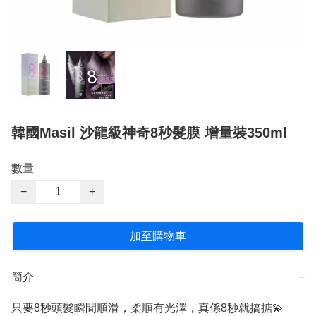
韓國Masil 沙龍級神奇8秒髮膜 增量裝350ml
數量
−
+
加至購物車
簡介
−
只要8秒頭髮瞬間順滑，柔順有光澤，真係8秒就搞掂💫
