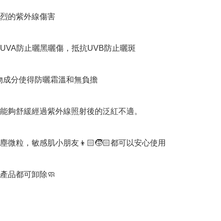
烈的紫外線傷害

抗UVA防止曬黑曬傷，抵抗UVB防止曬斑

植物成分使得防曬霜溫和無負擔

能夠舒緩經過紫外線照射後的泛紅不適。

塵微粒，敏感肌小朋友👦🏻🧒🏻都可以安心使用

產品都可卸除🧼
