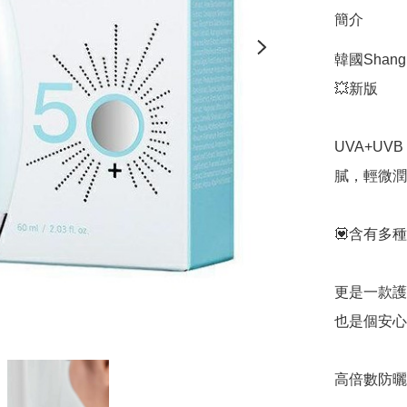
簡介
韓國Shang
💥新版

UVA+UV
膩，輕微潤
💟含有多
更是一款護
也是個安心之選
高倍數防曬