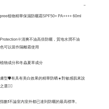
−
pree植物精華保濕防曬霜SPF50+ PA++++ 60ml 
B Protection🌞清爽不油高倍防曬，質地水潤不油
色可以當作隔離霜使用

種植物成分和冬蟲夏草成分

膚型🛡️有具有美白效果的精華防晒☀️對敏感肌來說
👍🏻

指數❗不論室內室外都已達到防曬的最高標準。
