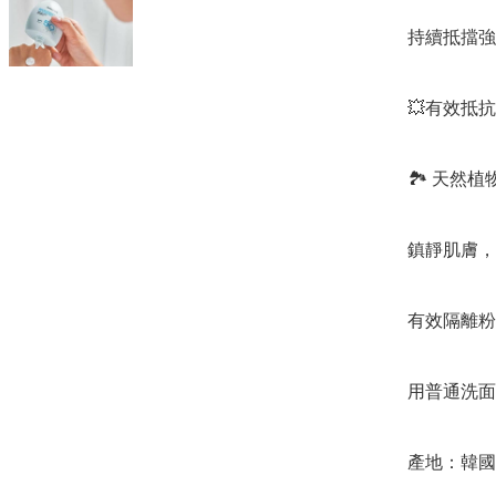
持續抵擋強
💥有效抵
🏞️ 天然
鎮靜肌膚，
有效隔離粉
用普通洗面
產地：韓國
