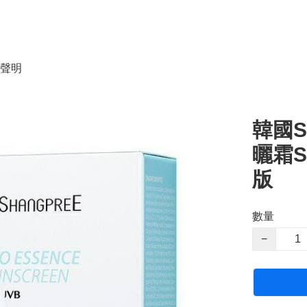
聲明
韓國S
曬霜SP
版
數量
−